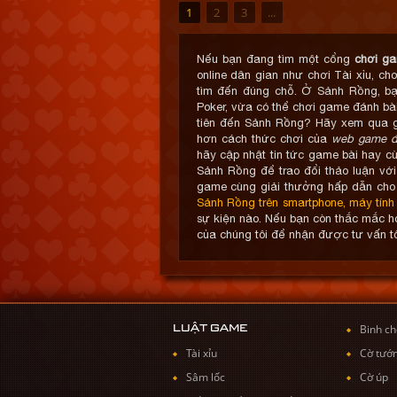
1
2
3
...
Nếu bạn đang tìm một cổng
chơi ga
online dân gian như chơi Tài xỉu, ch
tìm đến đúng chỗ. Ở Sảnh Rồng, bạ
Poker, vừa có thể chơi game đánh b
tiên đến Sảnh Rồng? Hãy xem qua gi
hơn cách thức chơi của
web game đ
hãy cập nhật tin tức game bài hay cù
Sảnh Rồng để trao đổi thảo luận vớ
game cùng giải thưởng hấp dẫn ch
Sảnh Rồng trên smartphone, máy tính
sự kiện nào. Nếu bạn còn thắc mắc ho
của chúng tôi để nhận được tư vấn tố
Binh ch
LUẬT GAME
Tài xỉu
Cờ tướ
Sâm lốc
Cờ úp