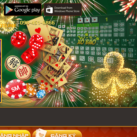
098-451-6866
OTLINE