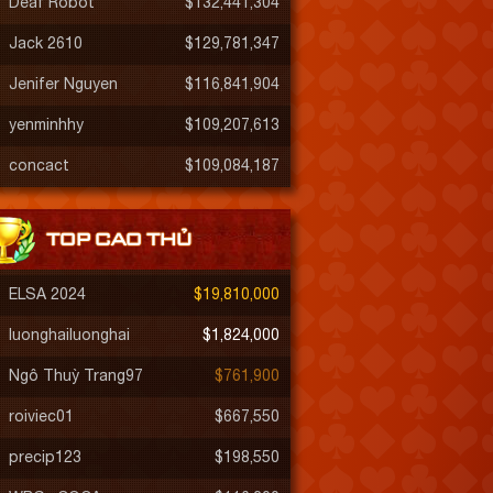
Deaf Robot
$
132,441,304
Jack 2610
$
129,781,347
Jenifer Nguyen
$
116,841,904
yenminhhy
$
109,207,613
concact
$
109,084,187
Amarone
$
107,661,456
TOP CAO THỦ
Atmosphere
$
107,156,899
Pandora777
$
105,581,604
ELSA 2024
$
19,810,000
StevenDang
$
103,000,278
luonghailuonghai
$
1,824,000
Galaxy s7 edge
$
101,975,423
Ngô Thuỳ Trang97
$
761,900
Truongcali
$
100,289,646
roiviec01
$
667,550
Selena1212
$
100,000,490
precip123
$
198,550
Player09E40096VM
$
100,000,000