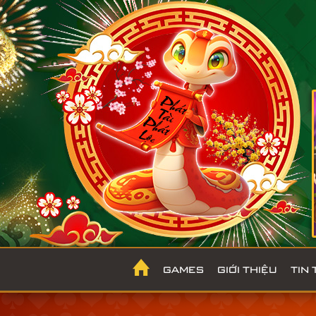
GAMES
GIỚI THIỆU
TIN