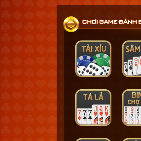
CHƠI GAME ĐÁNH B