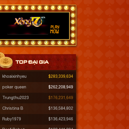
TOP ĐẠI GIA
khoaixinhyeu
$
283,339,634
poker queen
$
262,208,949
Trungthu2023
$
176,231,649
Christina B
$
136,584,802
Ruby1979
$
136,423,946