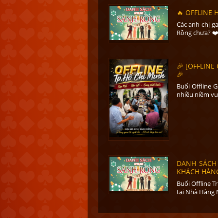
🔥 OFFLINE 
Các anh chị g
Rồng chưa? ❤
🎉 [OFFLIN
🎉
Buổi Offline 
nhiều niềm vu
DANH SÁCH 
KHÁCH HÀNG 
Buổi Offline T
tại Nhà Hàng