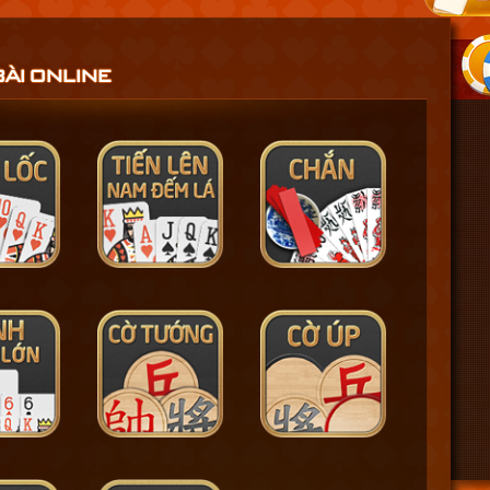
ÀI ONLINE